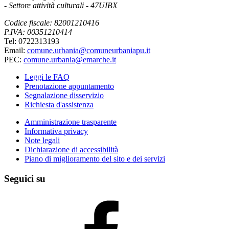
- Settore attività culturali - 47UIBX
Codice fiscale: 82001210416
P.IVA: 00351210414
Tel: 0722313193
Email:
comune.urbania@comuneurbaniapu.it
PEC:
comune.urbania@emarche.it
Leggi le FAQ
Prenotazione appuntamento
Segnalazione disservizio
Richiesta d'assistenza
Amministrazione trasparente
Informativa privacy
Note legali
Dichiarazione di accessibilità
Piano di miglioramento del sito e dei servizi
Seguici su