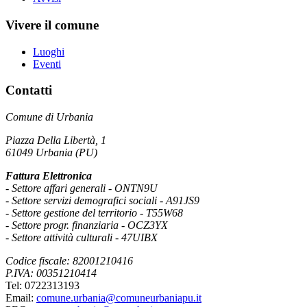
Vivere il comune
Luoghi
Eventi
Contatti
Comune di Urbania
Piazza Della Libertà, 1
61049 Urbania (PU)
Fattura Elettronica
- Settore affari generali - ONTN9U
- Settore servizi demografici sociali - A91JS9
- Settore gestione del territorio - T55W68
- Settore progr. finanziaria - OCZ3YX
- Settore attività culturali - 47UIBX
Codice fiscale: 82001210416
P.IVA: 00351210414
Tel: 0722313193
Email:
comune.urbania@comuneurbaniapu.it