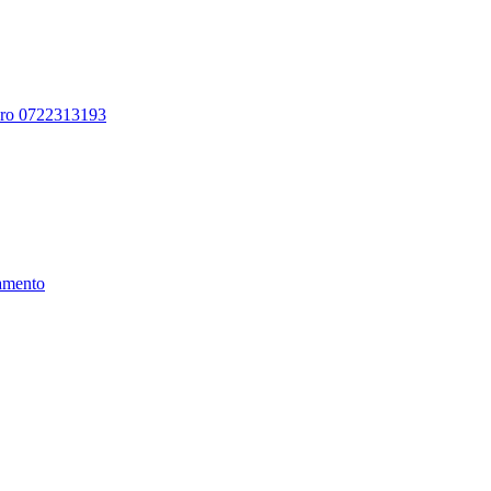
ero 0722313193
amento