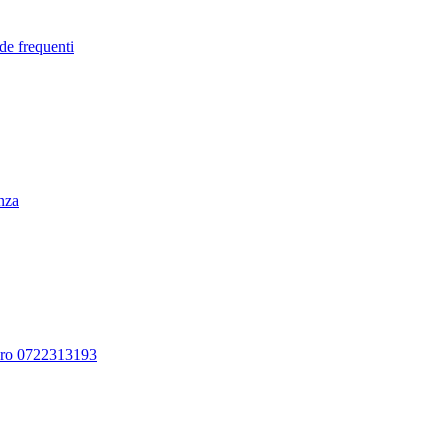
de frequenti
enza
ero 0722313193