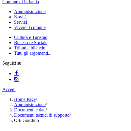
Comune di Urbania
Amministrazione
Novità
Servizi
Vivere il comune
Cultura e Turismo
Benessere Sociale
Tributi e bilancio
Tutti gli argomenti...
Seguici su
Accedi
Home Page
/
Amministrazione
/
Documenti e dati
/
Documenti tecnici di supporto
/
Orti Giardino