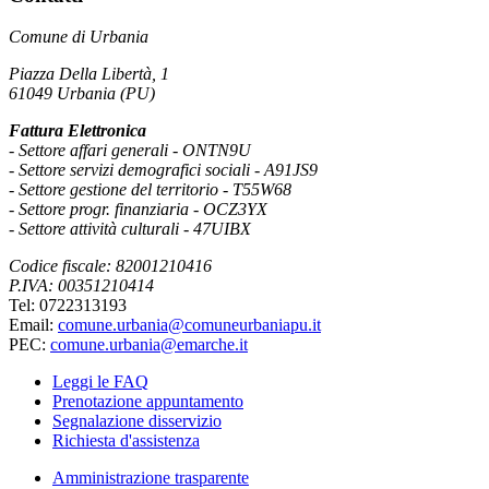
Comune di Urbania
Piazza Della Libertà, 1
61049 Urbania (PU)
Fattura Elettronica
- Settore affari generali - ONTN9U
- Settore servizi demografici sociali - A91JS9
- Settore gestione del territorio - T55W68
- Settore progr. finanziaria - OCZ3YX
- Settore attività culturali - 47UIBX
Codice fiscale: 82001210416
P.IVA: 00351210414
Tel: 0722313193
Email:
comune.urbania@comuneurbaniapu.it
PEC:
comune.urbania@emarche.it
Leggi le FAQ
Prenotazione appuntamento
Segnalazione disservizio
Richiesta d'assistenza
Amministrazione trasparente