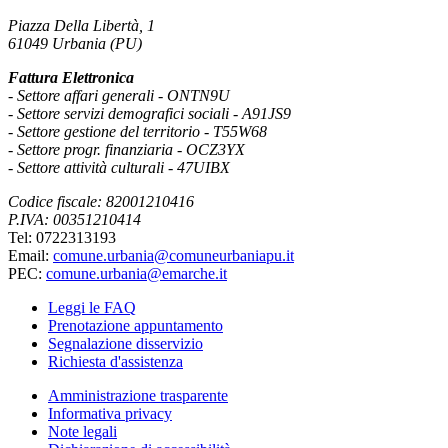
Piazza Della Libertà, 1
61049 Urbania (PU)
Fattura Elettronica
- Settore affari generali - ONTN9U
- Settore servizi demografici sociali - A91JS9
- Settore gestione del territorio - T55W68
- Settore progr. finanziaria - OCZ3YX
- Settore attività culturali - 47UIBX
Codice fiscale: 82001210416
P.IVA: 00351210414
Tel: 0722313193
Email:
comune.urbania@comuneurbaniapu.it
PEC:
comune.urbania@emarche.it
Leggi le FAQ
Prenotazione appuntamento
Segnalazione disservizio
Richiesta d'assistenza
Amministrazione trasparente
Informativa privacy
Note legali