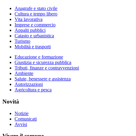
Anagrafe e stato civile
Cultura e tempo libero
Vita lavorativa
Imprese e commercio
Appalti pubblici
Catasto e urbanistica
Turismo
Mobilità e trasporti
Educazione e formazione
Giustizia e sicurezza pubblica
Tributi, finanze e contravvenzioni
Ambiente
Salute, benessere e assistenza
Autorizzazioni
Agricoltura e pesca
Novità
Notizie
Comunicati
Avvisi
Vivere il comune