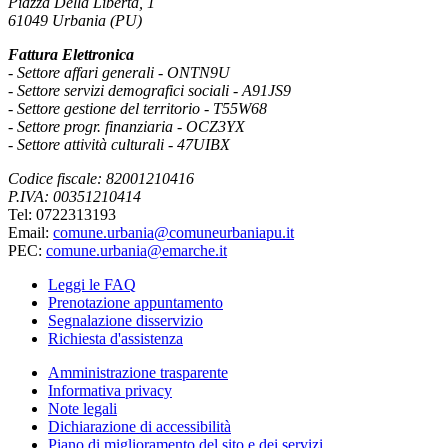
Piazza Della Libertà, 1
61049 Urbania (PU)
Fattura Elettronica
- Settore affari generali - ONTN9U
- Settore servizi demografici sociali - A91JS9
- Settore gestione del territorio - T55W68
- Settore progr. finanziaria - OCZ3YX
- Settore attività culturali - 47UIBX
Codice fiscale: 82001210416
P.IVA: 00351210414
Tel: 0722313193
Email:
comune.urbania@comuneurbaniapu.it
PEC:
comune.urbania@emarche.it
Leggi le FAQ
Prenotazione appuntamento
Segnalazione disservizio
Richiesta d'assistenza
Amministrazione trasparente
Informativa privacy
Note legali
Dichiarazione di accessibilità
Piano di miglioramento del sito e dei servizi