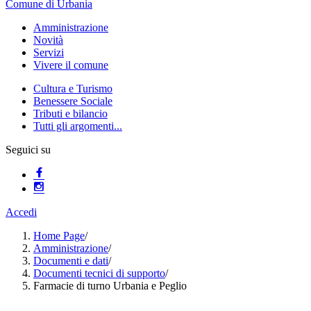
Comune di Urbania
Amministrazione
Novità
Servizi
Vivere il comune
Cultura e Turismo
Benessere Sociale
Tributi e bilancio
Tutti gli argomenti...
Seguici su
Accedi
Home Page
/
Amministrazione
/
Documenti e dati
/
Documenti tecnici di supporto
/
Farmacie di turno Urbania e Peglio